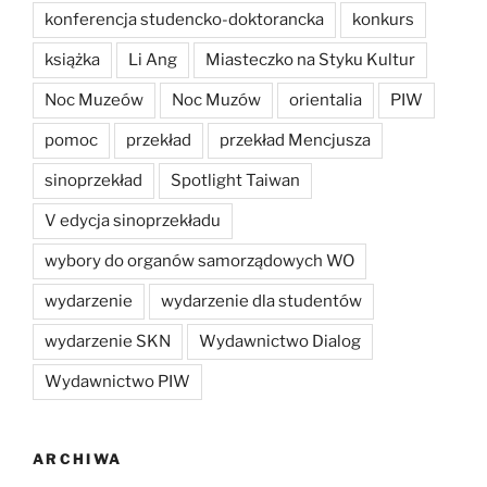
konferencja studencko-doktorancka
konkurs
książka
Li Ang
Miasteczko na Styku Kultur
Noc Muzeów
Noc Muzów
orientalia
PIW
pomoc
przekład
przekład Mencjusza
sinoprzekład
Spotlight Taiwan
V edycja sinoprzekładu
wybory do organów samorządowych WO
wydarzenie
wydarzenie dla studentów
wydarzenie SKN
Wydawnictwo Dialog
Wydawnictwo PIW
ARCHIWA