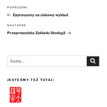
Nawigacja
Poprzedni
POPRZEDNI
wpisu
wpis
Zapraszamy na ciekawy wykład
Następny
NASTĘPNE
wpis
Przeprowadzka Zakładu Sinologii
Szukaj:
Szukaj
JESTEŚMY TEŻ TUTAJ: