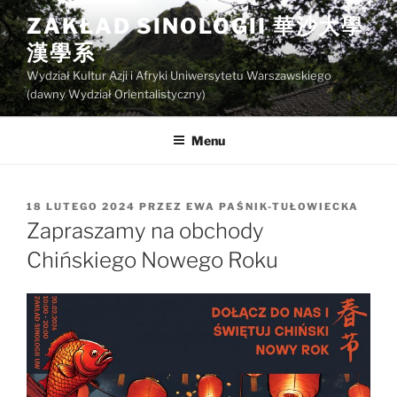
Przejdź
ZAKŁAD SINOLOGII 華沙大學
do
漢學系
treści
Wydział Kultur Azji i Afryki Uniwersytetu Warszawskiego
(dawny Wydział Orientalistyczny)
Menu
OPUBLIKOWANE
18 LUTEGO 2024
PRZEZ
EWA PAŚNIK-TUŁOWIECKA
W
Zapraszamy na obchody
Chińskiego Nowego Roku