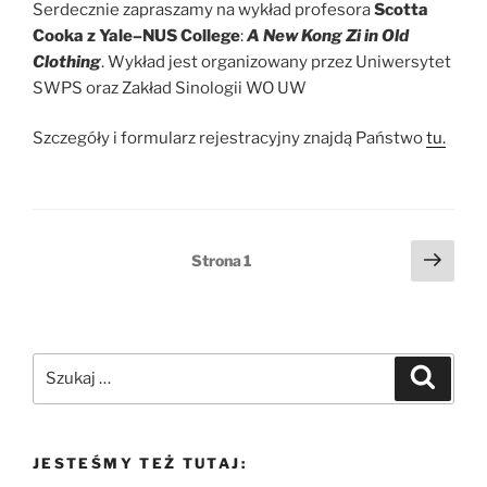
Serdecznie zapraszamy na wykład profesora
Scotta
Cooka z Yale–NUS College
:
A New Kong Zi in Old
Clothing
. Wykład jest organizowany przez Uniwersytet
SWPS oraz Zakład Sinologii WO UW
Szczegóły i formularz rejestracyjny znajdą Państwo
tu.
Stronicowanie
Nast
Strona
1
stro
wpisów
Szukaj:
Szukaj
JESTEŚMY TEŻ TUTAJ: