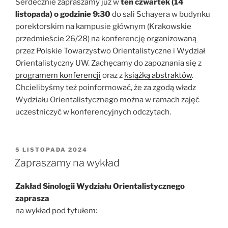
Serdecznie zapraszamy już w
ten czwartek (14
listopada) o godzinie 9:30
do sali Schayera w budynku
porektorskim na kampusie głównym (Krakowskie
przedmieście 26/28) na konferencję organizowaną
przez Polskie Towarzystwo Orientalistyczne i Wydział
Orientalistyczny UW. Zachęcamy do zapoznania się z
programem konferencji
oraz z
książką abstraktów
.
Chcielibyśmy też poinformować, że za zgodą władz
Wydziału Orientalistycznego można w ramach zajęć
uczestniczyć w konferencyjnych odczytach.
OPUBLIKOWANE
5 LISTOPADA 2024
W
Zapraszamy na wykład
Zakład Sinologii Wydziału Orientalistycznego
zaprasza
na wykład pod tytułem: