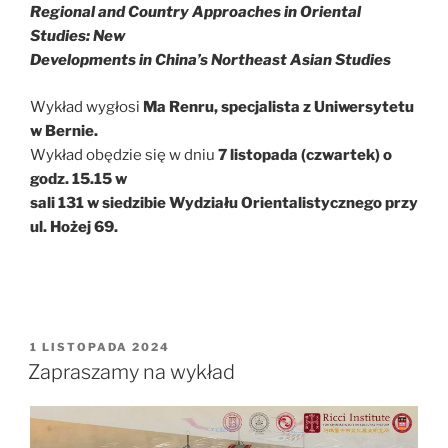
Regional and Country Approaches in Oriental
Studies: New
Developments in China’s Northeast Asian Studies
Wykład wygłosi
Ma Renru, specjalista z Uniwersytetu
w Bernie.
Wykład obędzie się w dniu
7 listopada (czwartek) o
godz. 15.15 w
sali 131 w siedzibie Wydziału Orientalistycznego przy
ul. Hożej 69.
OPUBLIKOWANE
1 LISTOPADA 2024
W
Zapraszamy na wykład