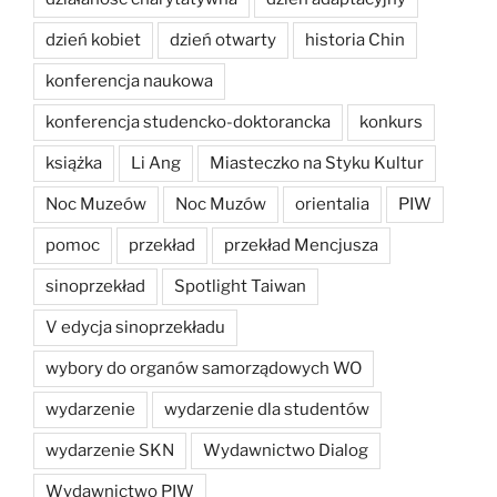
dzień kobiet
dzień otwarty
historia Chin
konferencja naukowa
konferencja studencko-doktorancka
konkurs
książka
Li Ang
Miasteczko na Styku Kultur
Noc Muzeów
Noc Muzów
orientalia
PIW
pomoc
przekład
przekład Mencjusza
sinoprzekład
Spotlight Taiwan
V edycja sinoprzekładu
wybory do organów samorządowych WO
wydarzenie
wydarzenie dla studentów
wydarzenie SKN
Wydawnictwo Dialog
Wydawnictwo PIW