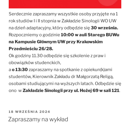
Serdecznie zapraszamy wszystkie osoby przyjęte na 1
rok studiów I i II stopnia w Zakładzie Sinologii WO UW
na dzień adaptacyjny, który odbędzie się
30 września.
Rozpoczniemy o godzinie
10:00 w auli Starego BUWu
na Kampusie Głównym UW przy Krakowskim
Przedmieściu 26/28.
Ok godziny 11.30 odbędzie się szkolenie z praw i
obowiązków studenckich,
a
o 13:30
zapraszamy na spotkanie z opiekun(k)ami
studentów, Kierownik Zakładu dr Małgorzatą Religą,
osobami studiującymi na wyższych latach. Odbędzie się
ono w
Zakładzie Sinologii przy ul. Hożej 69 w sali 121
.
OPUBLIKOWANE
18 WRZEŚNIA 2024
W
Zapraszamy na wykład