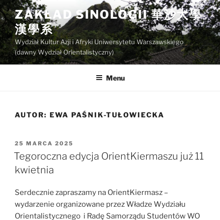
Przejdź
ZAKŁAD SINOLOGII 華沙大學
do
漢學系
treści
Wydział Kultur Azji i Afryki Uniwersytetu Warszawskiego
(dawny Wydział Orientalistyczny)
Menu
AUTOR:
EWA PAŚNIK-TUŁOWIECKA
OPUBLIKOWANE
25 MARCA 2025
W
Tegoroczna edycja OrientKiermaszu już 11
kwietnia
Serdecznie zapraszamy na OrientKiermasz –
wydarzenie organizowane przez Władze Wydziału
Orientalistycznego i Radę Samorządu Studentów WO