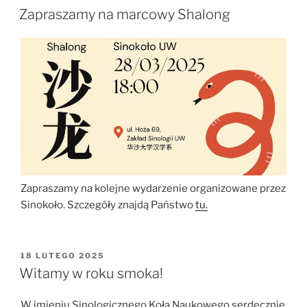
W
Zapraszamy na marcowy Shalong
Zapraszamy na kolejne wydarzenie organizowane przez
Sinokoło. Szczegóły znajdą Państwo
tu.
OPUBLIKOWANE
18 LUTEGO 2025
W
Witamy w roku smoka!
W imieniu Sinologicznego Koła Naukowego serdecznie