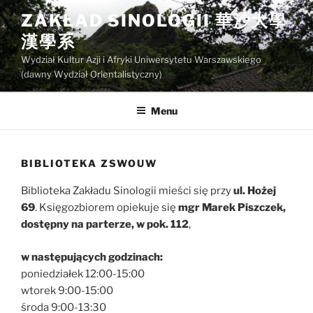
Przejdź
ZAKŁAD SINOLOGII 華沙大學
do
漢學系
treści
Wydział Kultur Azji i Afryki Uniwersytetu Warszawskiego
(dawny Wydział Orientalistyczny)
Menu
BIBLIOTEKA ZSWOUW
Biblioteka Zakładu Sinologii mieści się przy
ul. Hożej
69
. Księgozbiorem opiekuje się
mgr Marek Piszczek,
dostępny na parterze, w pok. 112
,
w następujących godzinach:
poniedziałek 12:00-15:00
wtorek 9:00-15:00
środa 9:00-13:30