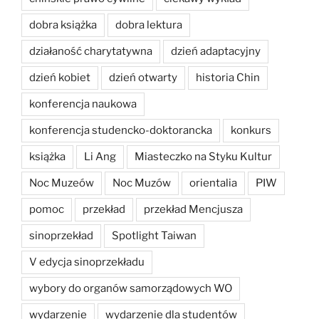
dobra książka
dobra lektura
działaność charytatywna
dzień adaptacyjny
dzień kobiet
dzień otwarty
historia Chin
konferencja naukowa
konferencja studencko-doktorancka
konkurs
książka
Li Ang
Miasteczko na Styku Kultur
Noc Muzeów
Noc Muzów
orientalia
PIW
pomoc
przekład
przekład Mencjusza
sinoprzekład
Spotlight Taiwan
V edycja sinoprzekładu
wybory do organów samorządowych WO
wydarzenie
wydarzenie dla studentów