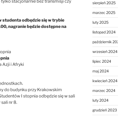
ylko stacjonarnie bez transmisji czy
sierpień 2025
marzec 2025
w studenta odbędzie się w trybie
luty 2025
8.00, nagranie będzie dostępne na
listopad 2024
październik 20
wrzesień 2024
stopnia
topnia
lipiec 2024
Azji i Afryki
maj 2024
kwiecień 2024
jednostkach.
my do budynku przy Krakowskim
marzec 2024
Studentów I stopnia odbędzie się w sali
luty 2024
sali nr 8.
grudzień 2023