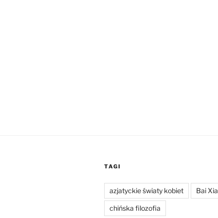
TAGI
azjatyckie światy kobiet
Bai Xi
chińska filozofia