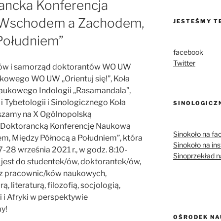
ancka Konferencja
 Wschodem a Zachodem,
JESTEŚMY TE
Południem”
facebook
Twitter
tów i samorząd doktorantów WO UW
kowego WO UW „Orientuj się!”, Koła
aukowego Indologii „Rasamandala”,
 Tybetologii i Sinologicznego Koła
SINOLOGICZ
szamy na X Ogólnopolską
o-Doktorancką Konferencję Naukową
Sinokoło na f
, Między Północą a Południem”, która
Sinokoło na in
7-28 września 2021 r., w godz. 8:10-
Sinoprzekład 
 jest do studentek/ów, doktorantek/ów,
z pracownic/ków naukowych,
, literaturą, filozofią, socjologią,
ji i Afryki w perspektywie
y!
OŚRODEK NA