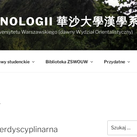
SINOLOGII 華沙大學漢學
niwersytetu Warszawskiego (dawny Wydział Orientalistyczny)
awy studenckie
Biblioteka ZSWOUW
Przydatne
1
Szukaj:
erdyscyplinarna