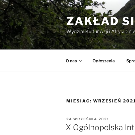
Przejdź
do
ZAKŁAD 
treści
Wydział Kultur Azji i Afryki U
O nas
Ogłoszenia
Spr
MIESIĄC:
WRZESIEŃ 202
OPUBLIKOWANE
24 WRZEŚNIA 2021
W
X Ogólnopolska Int