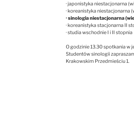
· japonistyka niestacjonarna (
· koreanistyka niestacjonarna 
· sinologia niestacjonarna (wi
· koreanistyka stacjonarna II s
· studia wschodnie I i II stopnia
O godzinie 13.30 spotkania w 
Studentów sinologii zapraszam
Krakowskim Przedmieściu 1.