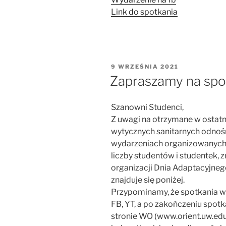
Link do spotkania
OPUBLIKOWANE
9 WRZEŚNIA 2021
W
Zapraszamy na spo
Szanowni Studenci,
Z uwagi na otrzymane w ostatn
wytycznych sanitarnych odnośn
wydarzeniach organizowanych 
liczby studentów i studentek,
organizacji Dnia Adaptacyjneg
znajduje się poniżej.
Przypominamy, że spotkania w
FB, YT, a po zakończeniu spot
stronie WO (www.orient.uw.edu