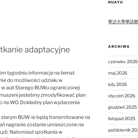
HUAYU
華沙大學華語
ARCHIWA
tkanie adaptacyjne
czerwiec 2026
im tygodniu informacje na temat
maj 2026
ie do możliwości udziału w
luty 2026
w auli Starego BUWu ograniczonej
 zmuszeni jesteśmy zmodyfikować plan
styczeń 2026
o na WO. Dokładny plan wydarzenia
grudzień 2025
 starym BUW-ie będą transmitowane na
listopad 2025
kań nagranie zostanie umieszczone na
październik 20
.pl). Natomiast spotkania w