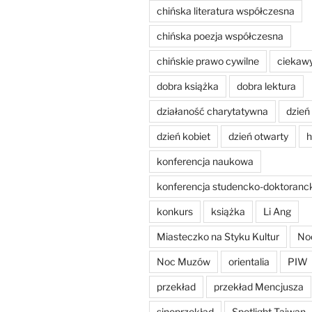
chińska literatura współczesna
chińska poezja współczesna
chińskie prawo cywilne
ciekaw
dobra książka
dobra lektura
działaność charytatywna
dzień
dzień kobiet
dzień otwarty
h
konferencja naukowa
konferencja studencko-doktoranc
konkurs
książka
Li Ang
Miasteczko na Styku Kultur
No
Noc Muzów
orientalia
PIW
przekład
przekład Mencjusza
sinoprzekład
Spotlight Taiwan