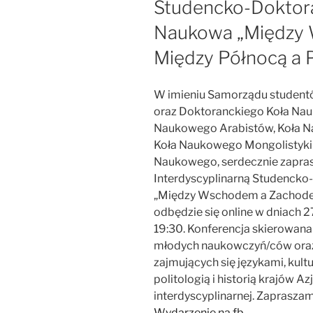
Studencko-Doktor
Naukowa „Między
Między Północą a 
W imieniu Samorządu studen
oraz Doktoranckiego Koła Nau
Naukowego Arabistów, Koła N
Koła Naukowego Mongolistyki i
Naukowego, serdecznie zapra
Interdyscyplinarną Studenck
„Między Wschodem a Zachodem
odbędzie się online w dniach 2
19:30. Konferencja skierowana
młodych naukowczyń/ców ora
zajmujących się językami, kulturą
politologią i historią krajów Az
interdyscyplinarnej. Zapraszam
Wydarzenie na fb