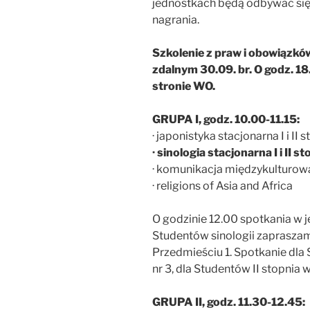
jednostkach będą odbywać się t
nagrania.
Szkolenie z praw i obowiązkó
zdalnym 30.09. br. O godz. 1
stronie WO.
GRUPA I, godz. 10.00-11.15:
· japonistyka stacjonarna I i II 
· sinologia stacjonarna I i II s
· komunikacja międzykulturowa 
· religions of Asia and Africa
O godzinie 12.00 spotkania w 
Studentów sinologii zaprasza
Przedmieściu 1. Spotkanie dla 
nr 3, dla Studentów II stopnia w 
GRUPA II, godz. 11.30-12.45: