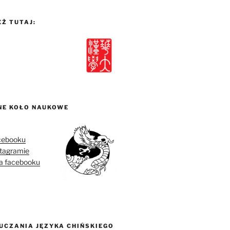
Ż TUTAJ:
NE KOŁO NAUKOWE
acebooku
stagramie
na facebooku
UCZANIA JĘZYKA CHIŃSKIEGO