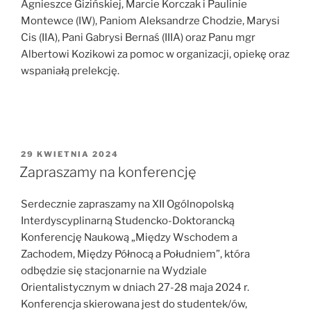
Agnieszce Gizińskiej, Marcie Korczak i Paulinie
Montewce (IW), Paniom Aleksandrze Chodzie, Marysi
Cis (IIA), Pani Gabrysi Bernaś (IIIA) oraz Panu mgr
Albertowi Kozikowi za pomoc w organizacji, opiekę oraz
wspaniałą prelekcję.
OPUBLIKOWANE
29 KWIETNIA 2024
W
Zapraszamy na konferencję
Serdecznie zapraszamy na XII Ogólnopolską
Interdyscyplinarną Studencko-Doktorancką
Konferencję Naukową „Między Wschodem a
Zachodem, Między Północą a Południem”, która
odbędzie się stacjonarnie na Wydziale
Orientalistycznym w dniach 27-28 maja 2024 r.
Konferencja skierowana jest do studentek/ów,