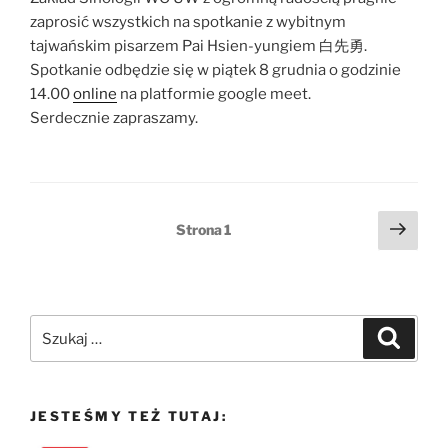
zaprosić wszystkich na spotkanie z wybitnym
tajwańskim pisarzem Pai Hsien-yungiem 白先勇.
Spotkanie odbędzie się w piątek 8 grudnia o godzinie
14.00
online
na platformie google meet.
Serdecznie zapraszamy.
Stronicowanie
Nast
Strona
1
stro
wpisów
Szukaj:
Szukaj
JESTEŚMY TEŻ TUTAJ: