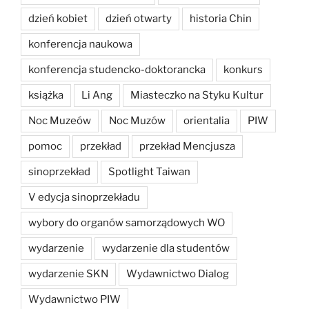
dzień kobiet
dzień otwarty
historia Chin
konferencja naukowa
konferencja studencko-doktorancka
konkurs
książka
Li Ang
Miasteczko na Styku Kultur
Noc Muzeów
Noc Muzów
orientalia
PIW
pomoc
przekład
przekład Mencjusza
sinoprzekład
Spotlight Taiwan
V edycja sinoprzekładu
wybory do organów samorządowych WO
wydarzenie
wydarzenie dla studentów
wydarzenie SKN
Wydawnictwo Dialog
Wydawnictwo PIW