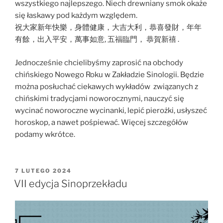
wszystkiego najlepszego. Niech drewniany smok okaże
się łaskawy pod każdym względem.
祝大家新年快樂，身體健康，大吉大利，恭喜發財，年年
有餘，出入平安，萬事如意, 五福臨門， 恭賀新禧 .
Jednocześnie chcielibyśmy zaprosić na obchody
chińskiego Nowego Roku w Zakładzie Sinologii. Będzie
można posłuchać ciekawych wykładów związanych z
chińskimi tradycjami noworocznymi, nauczyć się
wycinać noworoczne wycinanki, lepić pierożki, usłyszeć
horoskop, a nawet pośpiewać. Więcej szczegółów
podamy wkrótce.
OPUBLIKOWANE
7 LUTEGO 2024
W
VII edycja Sinoprzekładu