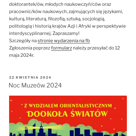
doktorantek/ów, młodych naukowczyń/ców oraz
pracownic/ków naukowych, zajmujących się językami,
kulturą, literaturą, filozofią, sztuką, socjologią,
politologią i historią krajów Azji i Afryki w perspektywie
interdyscyplinarnej. Zapraszamy!
Szczegóły na
stronie wydarzenia na fb
Zgłoszenia poprzez
formularz
należy przesyłać do 12
maja 2024r.
OPUBLIKOWANE
22 KWIETNIA 2024
W
Noc Muzeów 2024