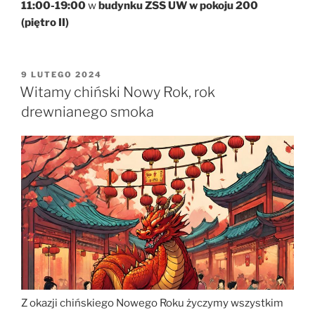
11:00-19:00
w
budynku ZSS UW w pokoju 200
(piętro II)
OPUBLIKOWANE
9 LUTEGO 2024
W
Witamy chiński Nowy Rok, rok
drewnianego smoka
Z okazji chińskiego Nowego Roku życzymy wszystkim