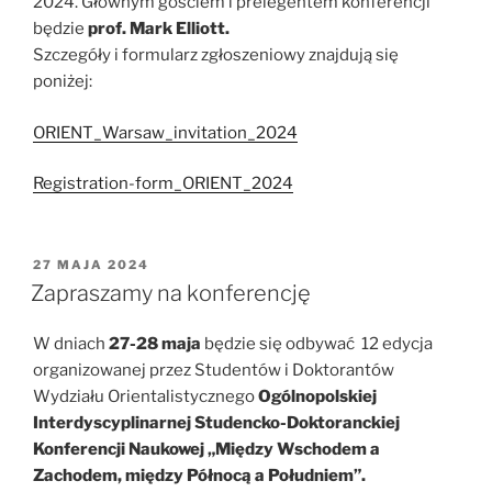
2024. Głównym gościem i prelegentem konferencji
będzie
prof. Mark Elliott.
Szczegóły i formularz zgłoszeniowy znajdują się
poniżej:
ORIENT_Warsaw_invitation_2024
Registration-form_ORIENT_2024
OPUBLIKOWANE
27 MAJA 2024
W
Zapraszamy na konferencję
W dniach
27-28 maja
będzie się odbywać 12 edycja
organizowanej przez Studentów i Doktorantów
Wydziału Orientalistycznego
Ogólnopolskiej
Interdyscyplinarnej Studencko-Doktoranckiej
Konferencji Naukowej „Między Wschodem a
Zachodem, między Północą a Południem”.