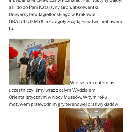
im. Adama Mickiewicza w Poznaniu, Pani Justyny Gajdy,
a III do do Pani Katarzyny Groń, absolwentki
Uniwersytetu Jagiellońskiego w Krakowie.
GRATULUJEMY!!! Szczegóły znajdą Państwo niebawem
tu.
Wieczorem natomiast
uczestniczyliśmy wraz z całym Wydziałem
Orientalistycznym w Nocy Muzeów. W tym roku
motywem przewodnim gry terenowej oraz wykładów