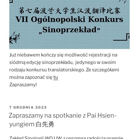
Już niebawem kończy się możliwość rejestracji na
siódmą edycję sinoprzekładu, jedynego w swoim
rodzaju konkursu translatorskiego. Ze szczegółami
można zapoznać się
tu
Zapraszamy!
OPUBLIKOWANE
7 GRUDNIA 2023
W
Zapraszamy na spotkanie z Pai Hsien-
yungiem 白先勇
Zakład Sinologii WO UW z ogromną radością pragnie