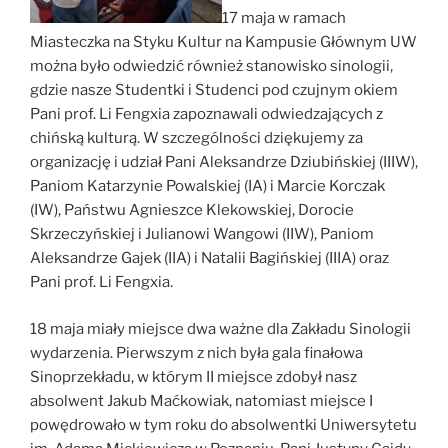
17 maja w ramach
Miasteczka na Styku Kultur na Kampusie Głównym UW
można było odwiedzić również stanowisko sinologii,
gdzie nasze Studentki i Studenci pod czujnym okiem
Pani prof. Li Fengxia zapoznawali odwiedzających z
chińską kulturą. W szczególności dziękujemy za
organizację i udział Pani Aleksandrze Dziubińskiej (IIIW),
Paniom Katarzynie Powalskiej (IA) i Marcie Korczak
(IW), Państwu Agnieszce Klekowskiej, Dorocie
Skrzeczyńskiej i Julianowi Wangowi (IIW), Paniom
Aleksandrze Gajek (IIA) i Natalii Bagińskiej (IIIA) oraz
Pani prof. Li Fengxia.
18 maja miały miejsce dwa ważne dla Zakładu Sinologii
wydarzenia. Pierwszym z nich była gala finałowa
Sinoprzekładu, w którym II miejsce zdobył nasz
absolwent Jakub Maćkowiak, natomiast miejsce I
powędrowało w tym roku do absolwentki Uniwersytetu