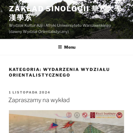
Przejdź
ZAKŁAD SINOLOGII 華沙大學
do
漢學系
treści
Wydział Kultur Azji i Afryki Uniwersytetu Warszawskiego
(dawny Wydział Orientalistyczny)
Menu
KATEGORIA:
WYDARZENIA WYDZIAŁU
ORIENTALISTYCZNEGO
OPUBLIKOWANE
1 LISTOPADA 2024
W
Zapraszamy na wykład