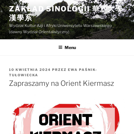
Przejdź
ZAKŁAD SINOLOGII 華沙大學
do
漢學系
treści
Wydział Kultur Azji i Afryki Uniwersytetu Warszawskiego
(dawny Wydział Orientalistyczny)
Menu
OPUBLIKOWANE
10 KWIETNIA 2024
PRZEZ
EWA PAŚNIK-
W
TUŁOWIECKA
Zapraszamy na Orient Kiermasz