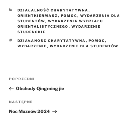
KATEGORIE
DZIAŁALNOŚĆ CHARYTATYWNA
,
ORIENTKIERMASZ
,
POMOC
,
WYDARZENIA DLA
STUDENTÓW
,
WYDARZENIA WYDZIAŁU
ORIENTALISTYCZNEGO
,
WYDARZENIE
STUDENCKIE
TAGI
DZIAŁANOŚĆ CHARYTATYWNA
,
POMOC
,
WYDARZENIE
,
WYDARZENIE DLA STUDENTÓW
Nawigacja
Poprzedni
POPRZEDNI
wpisu
wpis
Obchody Qingming jie
Następny
NASTĘPNE
wpis
Noc Muzeów 2024