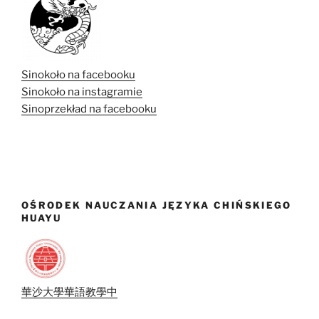
Sinokoło na facebooku
Sinokoło na instagramie
Sinoprzekład na facebooku
OŚRODEK NAUCZANIA JĘZYKA CHIŃSKIEGO
HUAYU
華沙大學華語教學中