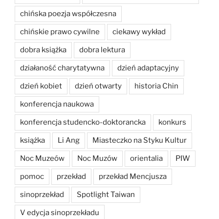
chińska poezja współczesna
chińskie prawo cywilne
ciekawy wykład
dobra książka
dobra lektura
działaność charytatywna
dzień adaptacyjny
dzień kobiet
dzień otwarty
historia Chin
konferencja naukowa
konferencja studencko-doktorancka
konkurs
książka
Li Ang
Miasteczko na Styku Kultur
Noc Muzeów
Noc Muzów
orientalia
PIW
pomoc
przekład
przekład Mencjusza
sinoprzekład
Spotlight Taiwan
V edycja sinoprzekładu