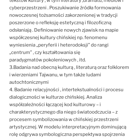
tekstów kultury , w tym literatury ,dramatu, mediów i
cyberprzestrzeni . Poszukiwanie źródła formowania
nowoczesnej tożsamości zakorzenionej w tradycji
poszerzone o refleksję estetyczną i filozoficzną
odsłaniają . Definiowanie nowych zjawisk na mapie
współczesnej kultury chińskiej np. fenomenu
wyniesienia „peryferii i heterodoksji” do rangi
„centrum” , czy kształtowania się
paradygmatów pokoleniowych , itd.
3.Badania nad obecną kulturą , literaturą oraz folklorem
i wierzeniami Tajwanu, w tym także ludami
autochtonicznymi
4. Badanie relacyjności , intertekstualności i procesu
dialogiczności w kulturze chińskiej. Analiza
współzależności łączącej kod kulturowy – i
charakterystycznego dla niego światoodczucia – z
procesem symbolizowania w chińskiej przestrzeni
artystycznej. W modelu interpretacyjnym dominującą
rolę odgrywa symbologiczna perspektywa spojrzenia