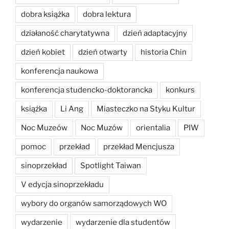
dobra książka
dobra lektura
działaność charytatywna
dzień adaptacyjny
dzień kobiet
dzień otwarty
historia Chin
konferencja naukowa
konferencja studencko-doktorancka
konkurs
książka
Li Ang
Miasteczko na Styku Kultur
Noc Muzeów
Noc Muzów
orientalia
PIW
pomoc
przekład
przekład Mencjusza
sinoprzekład
Spotlight Taiwan
V edycja sinoprzekładu
wybory do organów samorządowych WO
wydarzenie
wydarzenie dla studentów