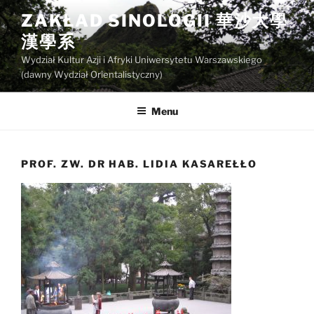
Przejdź
ZAKŁAD SINOLOGII 華沙大學
do
漢學系
treści
Wydział Kultur Azji i Afryki Uniwersytetu Warszawskiego
(dawny Wydział Orientalistyczny)
Menu
PROF. ZW. DR HAB. LIDIA KASAREŁŁO