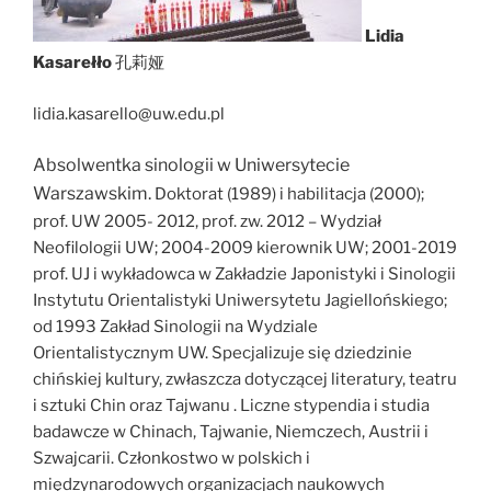
Lidia
Kasarełło
孔莉娅
lidia.kasarello@uw.edu.pl
Absolwentka sinologii w Uniwersytecie
Warszawskim.
Doktorat (1989) i habilitacja (2000);
prof. UW 2005- 2012, prof. zw. 2012 – Wydział
Neofilologii UW; 2004-2009 kierownik UW; 2001-2019
prof. UJ i wykładowca w Zakładzie Japonistyki i Sinologii
Instytutu Orientalistyki Uniwersytetu Jagiellońskiego;
od 1993 Zakład Sinologii na Wydziale
Orientalistycznym UW. Specjalizuje się dziedzinie
chińskiej kultury, zwłaszcza dotyczącej literatury, teatru
i sztuki Chin oraz Tajwanu . Liczne stypendia i studia
badawcze w Chinach, Tajwanie, Niemczech, Austrii i
Szwajcarii. Członkostwo w polskich i
międzynarodowych organizacjach naukowych