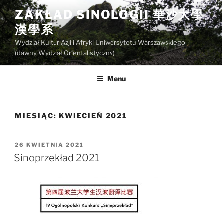
Przejdź
ZAKŁAD SINOLOGII 華沙大學
do
漢學系
treści
Wydział Kultur Azji i Afryki Uniwersytetu Warszawskiego
(dawny Wydział Orientalistyczny)
Menu
MIESIĄC:
KWIECIEŃ 2021
OPUBLIKOWANE
26 KWIETNIA 2021
W
Sinoprzekład 2021