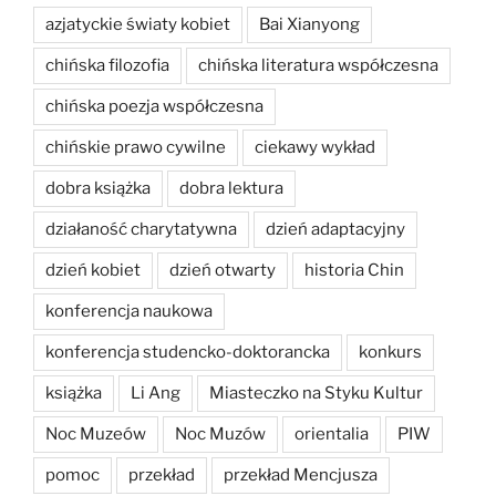
azjatyckie światy kobiet
Bai Xianyong
chińska filozofia
chińska literatura współczesna
chińska poezja współczesna
chińskie prawo cywilne
ciekawy wykład
dobra książka
dobra lektura
działaność charytatywna
dzień adaptacyjny
dzień kobiet
dzień otwarty
historia Chin
konferencja naukowa
konferencja studencko-doktorancka
konkurs
książka
Li Ang
Miasteczko na Styku Kultur
Noc Muzeów
Noc Muzów
orientalia
PIW
pomoc
przekład
przekład Mencjusza