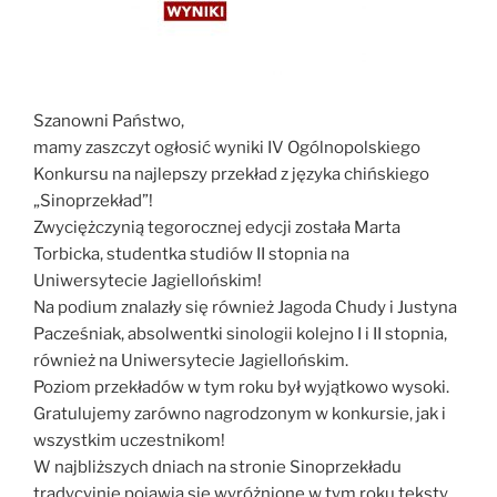
Szanowni Państwo,
mamy zaszczyt ogłosić wyniki IV Ogólnopolskiego
Konkursu na najlepszy przekład z języka chińskiego
„Sinoprzekład”!
Zwyciężczynią tegorocznej edycji została Marta
Torbicka, studentka studiów II stopnia na
Uniwersytecie Jagiellońskim!
Na podium znalazły się również Jagoda Chudy i Justyna
Pacześniak, absolwentki sinologii kolejno I i II stopnia,
również na Uniwersytecie Jagiellońskim.
Poziom przekładów w tym roku był wyjątkowo wysoki.
Gratulujemy zarówno nagrodzonym w konkursie, jak i
wszystkim uczestnikom!
W najbliższych dniach na stronie Sinoprzekładu
tradycyjnie pojawią się wyróżnione w tym roku teksty.