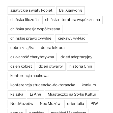
azjatyckie światy kobiet
Bai Xianyong
chińska filozofia
chińska literatura współczesna
chińska poezja współczesna
chińskie prawo cywilne
ciekawy wykład
dobra książka
dobra lektura
działaność charytatywna
dzień adaptacyjny
dzień kobiet
dzień otwarty
historia Chin
konferencja naukowa
konferencja studencko-doktorancka
konkurs
książka
Li Ang
Miasteczko na Styku Kultur
Noc Muzeów
Noc Muzów
orientalia
PIW