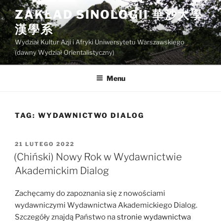
Przejdź
ZAKŁAD SINOLOGII 華沙大學
do
漢學系
treści
Wydział Kultur Azji i Afryki Uniwersytetu Warszawskiego
(dawny Wydział Orientalistyczny)
Menu
TAG:
WYDAWNICTWO DIALOG
OPUBLIKOWANE
21 LUTEGO 2022
W
(Chiński) Nowy Rok w Wydawnictwie
Akademickim Dialog
Zachęcamy do zapoznania się z nowościami
wydawniczymi Wydawnictwa Akademickiego Dialog.
Szczegóły znajdą Państwo na
stronie wydawnictwa