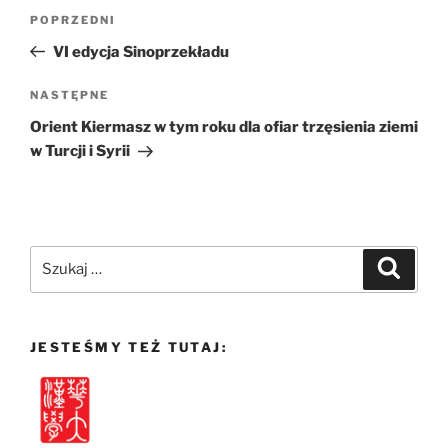
Nawigacja
Poprzedni
POPRZEDNI
wpisu
wpis
VI edycja Sinoprzekładu
Następny
NASTĘPNE
wpis
Orient Kiermasz w tym roku dla ofiar trzęsienia ziemi
w Turcji i Syrii
Szukaj:
Szukaj
JESTEŚMY TEŻ TUTAJ: