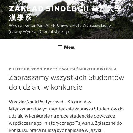
Przejdź
ZAKŁAD SINOLOGII 華沙大學
do
漢學系
treści
Wydział Kultur Azji i Afryki Uniwersytetu Warszawskiego
(dawny Wydział Orientalistyczny)
Menu
OPUBLIKOWANE
2 LUTEGO 2023
PRZEZ
EWA PAŚNIK-TUŁOWIECKA
W
Zapraszamy wszystkich Studentów
do udziału w konkursie
Wydział Nauk Politycznych i Stosunków
Międzynarodowych serdecznie zaprasza Studentów do
udziału w konkursie na prace studenckie dotyczące
współczesnego i historycznego Tajwanu. Zgłaszane do
konkursu prace muszą być napisane w języku