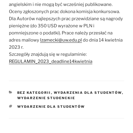
angielskim i nie mogą być wcześniej publikowane.
Oceny zgłoszonych prac dokona komisja konkursowa.
Dla Autorów najlepszych prac przewidziane są nagrody
pieniężne (do 350 USD wyrażone w PLN i
pomniejszone o podatki). Prace należy przesłać na
adres mailowy
lzamecki@uw.edu.pl
do dnia 14 kwietnia
2023 r.
Szczegóły znajdują się w regulaminie:
REGULAMIN_2023_deadline14kwietnia
KATEGORIE
BEZ KATEGORII
,
WYDARZENIA DLA STUDENTÓW
,
WYDARZENIE STUDENCKIE
TAGI
WYDARZENIE DLA STUDENTÓW