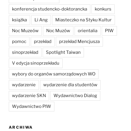
konferencja studencko-doktorancka
konkurs
książka
Li Ang
Miasteczko na Styku Kultur
Noc Muzeów
Noc Muzów
orientalia
PIW
pomoc
przekład
przekład Mencjusza
sinoprzekład
Spotlight Taiwan
V edycja sinoprzekładu
wybory do organów samorządowych WO
wydarzenie
wydarzenie dla studentów
wydarzenie SKN
Wydawnictwo Dialog
Wydawnictwo PIW
ARCHIWA