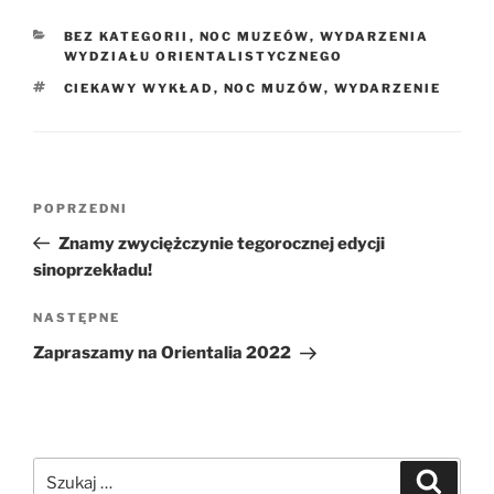
KATEGORIE
BEZ KATEGORII
,
NOC MUZEÓW
,
WYDARZENIA
WYDZIAŁU ORIENTALISTYCZNEGO
TAGI
CIEKAWY WYKŁAD
,
NOC MUZÓW
,
WYDARZENIE
Nawigacja
Poprzedni
POPRZEDNI
wpisu
wpis
Znamy zwyciężczynie tegorocznej edycji
sinoprzekładu!
Następny
NASTĘPNE
wpis
Zapraszamy na Orientalia 2022
Szukaj:
Szukaj