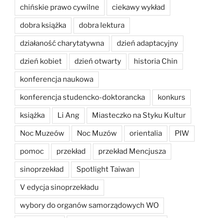
chińskie prawo cywilne
ciekawy wykład
dobra książka
dobra lektura
działaność charytatywna
dzień adaptacyjny
dzień kobiet
dzień otwarty
historia Chin
konferencja naukowa
konferencja studencko-doktorancka
konkurs
książka
Li Ang
Miasteczko na Styku Kultur
Noc Muzeów
Noc Muzów
orientalia
PIW
pomoc
przekład
przekład Mencjusza
sinoprzekład
Spotlight Taiwan
V edycja sinoprzekładu
wybory do organów samorządowych WO