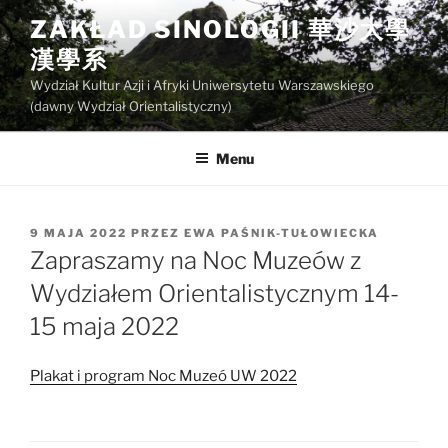
Przejdź
ZAKŁAD SINOLOGII 華沙大學
do
漢學系
treści
Wydział Kultur Azji i Afryki Uniwersytetu Warszawskiego
(dawny Wydział Orientalistyczny)
Menu
OPUBLIKOWANE
9 MAJA 2022
PRZEZ
EWA PAŚNIK-TUŁOWIECKA
W
Zapraszamy na Noc Muzeów z
Wydziałem Orientalistycznym 14-
15 maja 2022
Plakat i program Noc Muzeó UW 2022