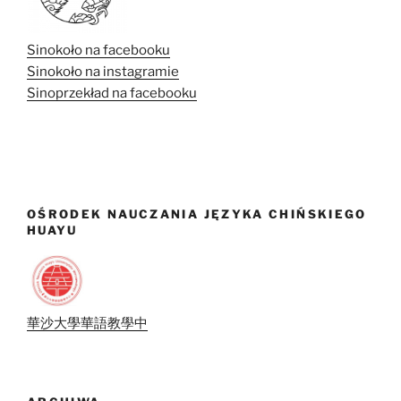
Sinokoło na facebooku
Sinokoło na instagramie
Sinoprzekład na facebooku
OŚRODEK NAUCZANIA JĘZYKA CHIŃSKIEGO
HUAYU
華沙大學華語教學中