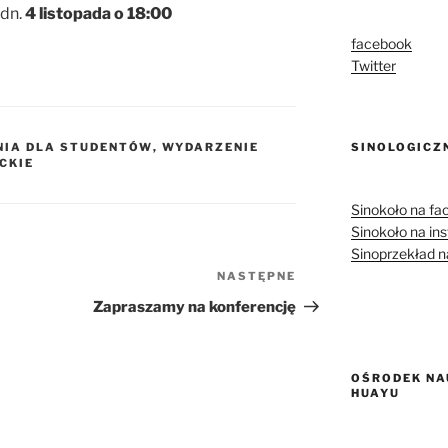
dn.
4 listopada o 18:00
facebook
Twitter
IA DLA STUDENTÓW
,
WYDARZENIE
SINOLOGICZ
CKIE
Sinokoło na f
Sinokoło na in
Sinoprzekład 
NASTĘPNE
Następny
wpis
Zapraszamy na konferencję
OŚRODEK NA
HUAYU