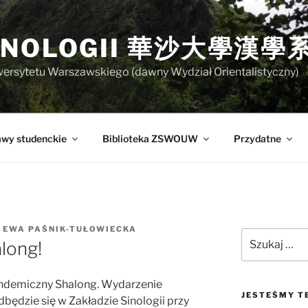
SINOLOGII 華沙大學漢學
niwersytetu Warszawskiego (dawny Wydział Orientalistyczny)
awy studenckie
Biblioteka ZSWOUW
Przydatne
Z
EWA PAŚNIK-TUŁOWIECKA
Szukaj:
long!
ndemiczny Shalong. Wydarzenie
JESTEŚMY TE
dbędzie się w Zakładzie Sinologii przy