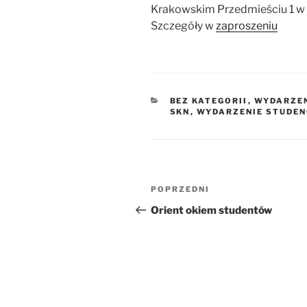
Krakowskim Przedmieściu 1 w 
Szczegóły w
zaproszeniu
KATEGORIE
BEZ KATEGORII
,
WYDARZEN
SKN
,
WYDARZENIE STUDEN
Nawigacja
Poprzedni
POPRZEDNI
wpisu
wpis
Orient okiem studentów