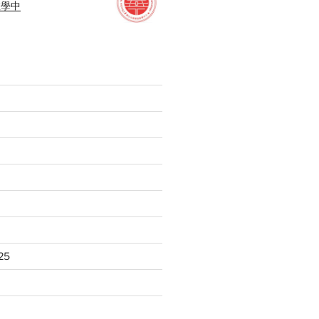
教學中
25