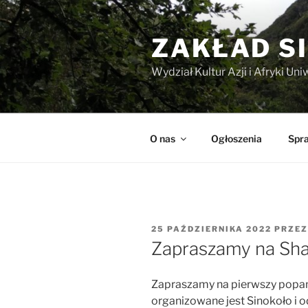
Przejdź
do
ZAKŁAD 
treści
Wydział Kultur Azji i Afryki U
O nas
Ogłoszenia
Spr
OPUBLIKOWANE
25 PAŹDZIERNIKA 2022
PRZE
W
Zapraszamy na Sha
Zapraszamy na pierwszy popa
organizowane jest Sinokoło i o