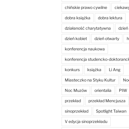
chińskie prawo cywilne
ciekaw
dobra książka
dobra lektura
działaność charytatywna
dzień
dzień kobiet
dzień otwarty
h
konferencja naukowa
konferencja studencko-doktoranc
konkurs
książka
Li Ang
Miasteczko na Styku Kultur
No
Noc Muzów
orientalia
PIW
przekład
przekład Mencjusza
sinoprzekład
Spotlight Taiwan
V edycja sinoprzekładu