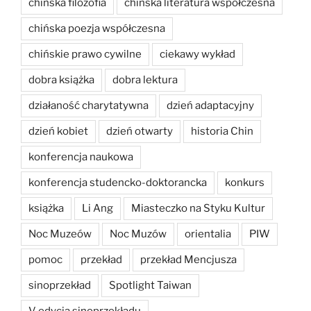
chińska filozofia
chińska literatura współczesna
chińska poezja współczesna
chińskie prawo cywilne
ciekawy wykład
dobra książka
dobra lektura
działaność charytatywna
dzień adaptacyjny
dzień kobiet
dzień otwarty
historia Chin
konferencja naukowa
konferencja studencko-doktorancka
konkurs
książka
Li Ang
Miasteczko na Styku Kultur
Noc Muzeów
Noc Muzów
orientalia
PIW
pomoc
przekład
przekład Mencjusza
sinoprzekład
Spotlight Taiwan