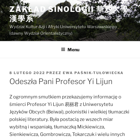
Przejdź
ZAKŁAD SINOLOGII 華沙大學
do
漢學系
treści
Wydział Kultur Azji i Afryki Uniwersytetu Warszawskiego
(dawny Wydział Orientalistyczny)
Menu
OPUBLIKOWANE
8 LUTEGO 2022
PRZEZ
EWA PAŚNIK-TUŁOWIECKA
W
Odeszła Pani Profesor Yi Lijun
Z ogromnym smutkiem przekazujemy informację o
śmierci Profesor Yi Lijun 易丽君 z Uniwersytetu
Języków Obcych (Beiwai), polonistki i wielkiej tłumaczki
polskiej literatury. Była postacią ze wszech miar
wybitną i wspaniałą, tłumaczką Mickiewicza,
Sienkiewicza, Gombrowicza, Tokarczuk i wielu innych