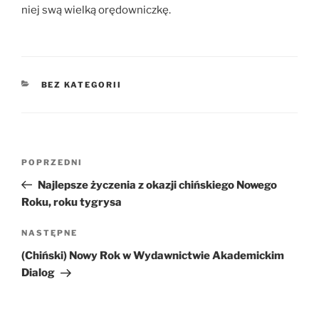
niej swą wielką orędowniczkę.
KATEGORIE
BEZ KATEGORII
Nawigacja
Poprzedni
POPRZEDNI
wpisu
wpis
Najlepsze życzenia z okazji chińskiego Nowego
Roku, roku tygrysa
Następny
NASTĘPNE
wpis
(Chiński) Nowy Rok w Wydawnictwie Akademickim
Dialog