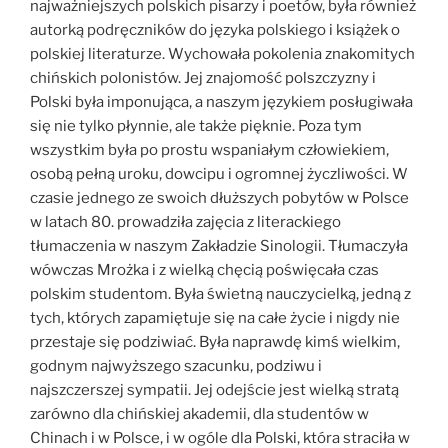
najważniejszych polskich pisarzy i poetów, była również
autorką podręczników do języka polskiego i książek o
polskiej literaturze. Wychowała pokolenia znakomitych
chińskich polonistów. Jej znajomość polszczyzny i
Polski była imponująca, a naszym językiem posługiwała
się nie tylko płynnie, ale także pięknie. Poza tym
wszystkim była po prostu wspaniałym człowiekiem,
osobą pełną uroku, dowcipu i ogromnej życzliwości. W
czasie jednego ze swoich dłuższych pobytów w Polsce
w latach 80. prowadziła zajęcia z literackiego
tłumaczenia w naszym Zakładzie Sinologii. Tłumaczyła
wówczas Mrożka i z wielką chęcią poświęcała czas
polskim studentom. Była świetną nauczycielką, jedną z
tych, których zapamiętuje się na całe życie i nigdy nie
przestaje się podziwiać. Była naprawdę kimś wielkim,
godnym najwyższego szacunku, podziwu i
najszczerszej sympatii. Jej odejście jest wielką stratą
zarówno dla chińskiej akademii, dla studentów w
Chinach i w Polsce, i w ogóle dla Polski, która straciła w