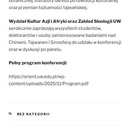
botanicznej, literatury okresu po rewolucji kulturalnej
oraz przemian tożsamości tajwańskiej.
Wydział Kultur Azji i Afryki oraz Zakład Sinologii UW
serdecznie zapraszają wszystkich studentów,
doktorantów i osoby zainteresowane badaniami nad
Chinami, Tajwanen i Sinosferą do udziału w konferencji
oraz w dyskusji po panelu.
Pełny program konferencji:
https://orient.uw.edu.pl/wp-
content/uploads/2025/11/Program.pdf
KATEGORIE
BEZ KATEGORII