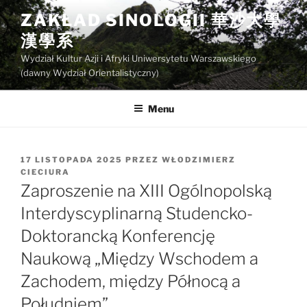
Przejdź
ZAKŁAD SINOLOGII 華沙大學
do
漢學系
treści
Wydział Kultur Azji i Afryki Uniwersytetu Warszawskiego
(dawny Wydział Orientalistyczny)
Menu
OPUBLIKOWANE
17 LISTOPADA 2025
PRZEZ
WŁODZIMIERZ
W
CIECIURA
Zaproszenie na XIII Ogólnopolską
Interdyscyplinarną Studencko-
Doktorancką Konferencję
Naukową „Między Wschodem a
Zachodem, między Północą a
Południem”