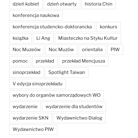
dzień kobiet
dzień otwarty
historia Chin
konferencja naukowa
konferencja studencko-doktorancka
konkurs
książka
Li Ang
Miasteczko na Styku Kultur
Noc Muzeów
Noc Muzów
orientalia
PIW
pomoc
przekład
przekład Mencjusza
sinoprzekład
Spotlight Taiwan
V edycja sinoprzekładu
wybory do organów samorządowych WO
wydarzenie
wydarzenie dla studentów
wydarzenie SKN
Wydawnictwo Dialog
Wydawnictwo PIW