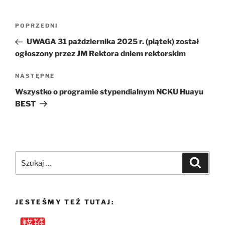
Nawigacja
Poprzedni
POPRZEDNI
wpisu
wpis
UWAGA 31 października 2025 r. (piątek) został
ogłoszony przez JM Rektora dniem rektorskim
Następny
NASTĘPNE
wpis
Wszystko o programie stypendialnym NCKU Huayu
BEST
Szukaj:
Szukaj
JESTEŚMY TEŻ TUTAJ: